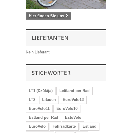
Hier finden Sie uns
LIEFERANTEN
Kein Lieferant
STICHWÖRTER
LT1 (Dzūkija)
Lettland per Rad
LT2
Litauen
EuroVelo13
EuroVelo11
EuroVelo10
Estland per Rad
EstoVelo
EuroVelo
Fahrradkarte
Estland