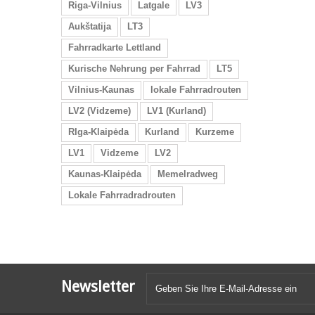
Riga-Vilnius
Latgale
LV3
Aukštatija
LT3
Fahrradkarte Lettland
Kurische Nehrung per Fahrrad
LT5
Vilnius-Kaunas
lokale Fahrradrouten
LV2 (Vidzeme)
LV1 (Kurland)
RIga-Klaipėda
Kurland
Kurzeme
LV1
Vidzeme
LV2
Kaunas-Klaipėda
Memelradweg
Lokale Fahrradradrouten
Newsletter