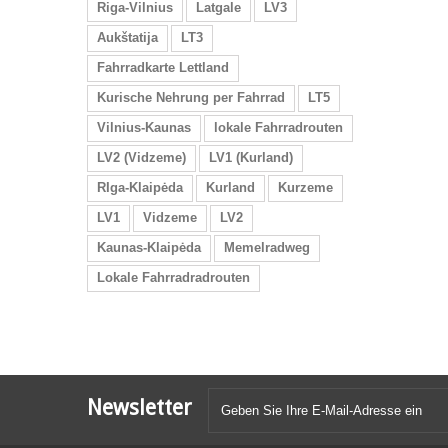
Riga-Vilnius
Latgale
LV3
Aukštatija
LT3
Fahrradkarte Lettland
Kurische Nehrung per Fahrrad
LT5
Vilnius-Kaunas
lokale Fahrradrouten
LV2 (Vidzeme)
LV1 (Kurland)
RIga-Klaipėda
Kurland
Kurzeme
LV1
Vidzeme
LV2
Kaunas-Klaipėda
Memelradweg
Lokale Fahrradradrouten
Newsletter